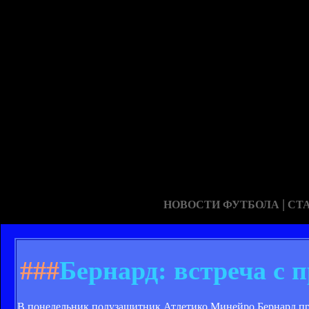
|
НОВОСТИ ФУТБОЛА
СТ
###
Бернард: встреча с 
В понедельник полузащитник Атлетико Минейро Бернард п